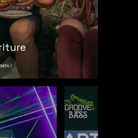
iture
ats !